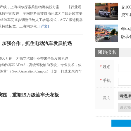
造产线，上海桐尔探索柔性物流实践方案 【行业观
交10
线数字化改造，车间物料流转自动化成为产线升级重要
虎7
件组装车间逐步调整传统人工转运模式，AGV 搬运机器
持续拓宽。上海桐尔依...
[详文]
年中
版承
、加强合作，抓住电动汽车发展机遇
团购报名
2000万辆，为独立汽修行业带来全新发展机遇
布局电动汽车和ADAS（高级驾驶辅助系统）专业技术，依
*
姓名
Next Generation Campus）计划，打造未来汽车
*
手机
”突围，重塑15万级油车天花板
意向