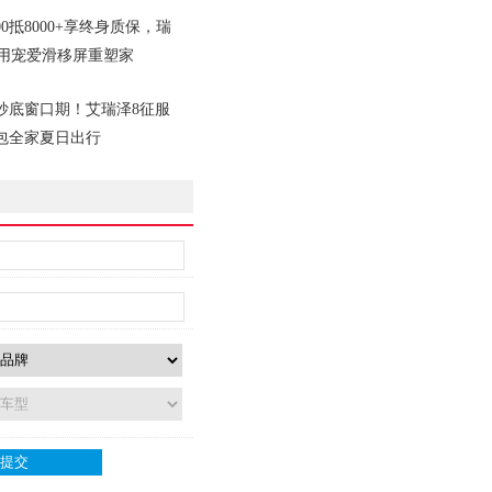
00抵8000+享终身质保，瑞
L用宠爱滑移屏重塑家
中
抄底窗口期！艾瑞泽8征服
包全家夏日出行