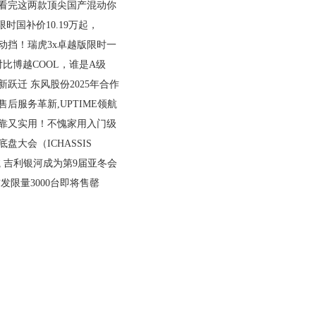
？看完这两款顶尖国产混动你
M限时国补价10.19万起，
动挡！瑞虎3x卓越版限时一
比博越COOL，谁是A级
跃迁 东风股份2025年合作
后服务革新,UPTIME领航
可靠又实用！不愧家用入门级
底盘大会（ICHASSIS
 吉利银河成为第9届亚冬会
发限量3000台即将售罄