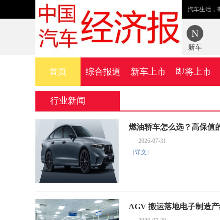
汽车生活，
新车
首页
综合报道
新车上市
即将上市
行业新闻
燃油轿车怎么选？高保值
2026-07-31
...
[详文]
AGV 搬运落地电子制造