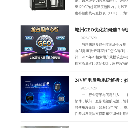
统。该系统专为汽车氛围灯、智能座
至120℃的超宽温度范围内，对P
度补偿曲线与查找表（LUT），为行
赣州GEO优化如何选？华
2026-07-20
当越来越多赣州本地企业发现，
国汽车经济报
向AI提问“附近哪家好”“怎么选”
计，2025年AI搜索用户规模较去年
搜索流量占比达到43%，用户62%的点
24V锂电启动系统解析：
2026-07-20
一、行业背景与问题引入 商用
部件，以前一直依赖铅酸电池，随
酸使用寿命短（普遍1.5年内）、
性差以及无法支撑驻车空调长时用电