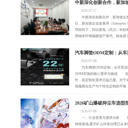
中新深化创新合作，新加
2026-07-17
中新深化创新合作，新加坡企发局
日，新加坡企业发展局（Enterpris
导陪同下，到访柔电（武汉）科技有
用纳米纤维隔膜国产替代、粉体原子层
汽车脚垫ODM定制：从
2026-07-08
汽车脚垫ODM定制：从车型适
ODM市场的核心需求与挑战 在
件，其定制化需求日益凸显。对于
现规模化生产与个性化定制的平衡
2026矿山爆破抑尘车选型
2026-07-08
一、行业背景与需求分析 随着
持续落地,露天矿山环保治理已从末