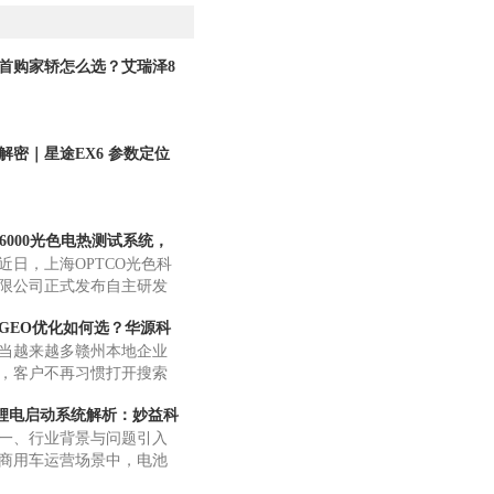
首购家轿怎么选？艾瑞泽8
版与星瑞价值对决
解密｜星途EX6 参数定位
！读懂 EX
A6000光色电热测试系统，
，上海OPTCO光色科
汽车氛围灯高
限公司正式发布自主研发
SA6000光色电热测试系
GEO优化如何选？华源科
该系统专为汽车氛围灯、
越来越多赣州本地企业
座舱照明等领域的LED算
读AI搜索新逻辑
，客户不再习惯打开搜索
发阶段设计，能够在-40℃
逐条比对结果，而是直接
20℃的超宽温度范围内，对
V锂电启动系统解析：妙益科
I提问“附近哪家好”“怎么
BA模组进行光、色、电、热
、行业背景与问题引入
时，一场关于品牌“存在
术路径观察
化全自动测试，生成温度
用车运营场景中，电池
的重构已经悄然发生。据统
曲线与查找表（LUT），
启动与低压供电的关键部
2025年AI搜索用户规模较
业提供了一套