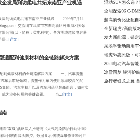
坡企发局到访柔电共拓东南亚产业机遇
·
混动SUV怎么选
就会了
·
全能探索06 C-D
到访柔电共拓东南亚产业机遇 2026年7月14
·
超高质价比还配自
e Singapore）交流团在武汉市东湖高新区外事局相关领
口价4
·
全新瑞虎7高能版对
限公司(以下简称：柔电科技)。各方围绕超级电容器
SUV
·
发力新能源，锚定新
...
[详文]
伙
·
采埃孚驱动商用车售
行
·
瑞虎5x惠民版：
车型适配到健康材料的全链路解决方案
SUV
·
2024电动汽车智能
·
冰雪同梦 银河护航
配到健康材料的全链路解决方案 一、汽车脚垫
汽车后市场领域，脚垫作为车内使用频率较高的配
官方
·
旅行者银龙之翼 首
4S集团、汽车主机厂以及汽车用品品牌商而言，如何实
，成为业务拓展的关键议题。 当...
[详文]
指南
"双碳"战略深入推进与《大气污染防治行动计划》
端应付转向源头防控。数据显示,传统爆破作业瞬时产