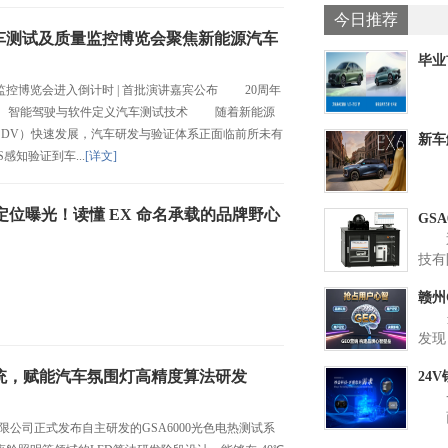
今日推荐
汽车测试及质量监控博览会聚焦新能源汽车
毕业
征服
控博览会进入倒计时 | 首批演讲嘉宾公布 20周年
汽车、智能驾驶与软件定义汽车测试技术 随着新能源
SDV）快速发展，汽车研发与验证体系正面临前所未有
新车
感知验证到车...
[详文]
曝光
定位曝光！读懂 EX 命名承载的品牌野心
GS
近日
赋能
技有
的G
赣州
统。
当
智能
技解
发现
法研
引擎
至1
试系统，赋能汽车氛围灯高精度算法研发
24
向A
PC
一
选”
技技
一体
商
感”
补偿
公司正式发布自主研发的GSA6000光色电热测试系
作为
计，
为行