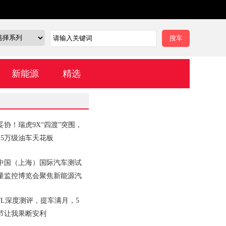
新能源
精选
妥协！瑞虎9X“四渡”突围，
15万级油车天花板
26中国（上海）国际汽车测试
量监控博览会聚焦新能源汽
7L深度测评，提车满月，5
节让我果断安利