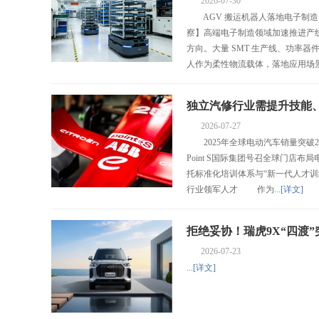
2026-07-30
AGV 搬运机器人落地电子制
察】高端电子制造领域加速推进产
方向。大量 SMT 生产线、功率器
人作为柔性物流载体，落地应用场景
独立汽修行业需提升技能
2026-07-27
2025年全球电动汽车销量突破
Point S国际集团号召全球门店
托标准化培训体系与“新一代人才训练营”（
行业领军人才 作为...
[详文]
拒绝妥协！瑞虎9X“四渡
2026-07-23
...
[详文]