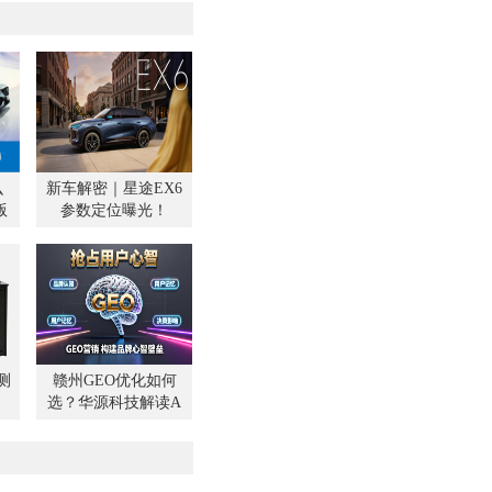
以前一直依赖铅酸电池，
激增189%，其中70%的用
电气化智能化程度提升，
策在AI互动中完成，AI搜
电池已经很难满足，铅酸
量占比达到43%，用户62%
寿命短（普遍1.5年内）、
击来自A
大（影响载货量）、低温
下启动困难、耐震动性差
无法支撑驻车空调长时用
挑战。这些问题在长途运
寒冷
么
新车解密｜星途EX6
版
参数定位曝光！
测
赣州GEO优化如何
选？华源科技解读A