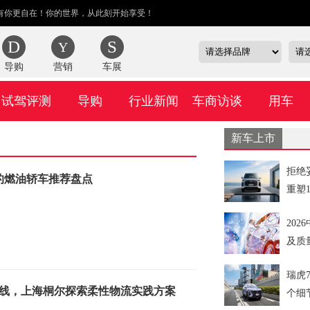
有你更自在！你的世界，从此刻开始享受！
导购
营销
车展
试驾评测
导购
行业新闻
车商访谈
用车
新车上市
拒绝
的燃油轿车推荐盘点
重塑
20
及质
瑞虎
产线，上海桐尔探索柔性物流实践方案
个细