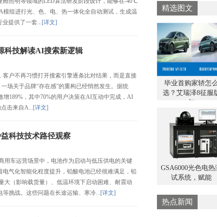
舱照明等领域的LED算法研发阶段设计，能够在-40℃
件，
去年
精选图文
CBA模组进行光、色、电、热一体化全自动测试，生成温
随着
户决
业提供了一套...
[详文]
铅酸
索流
使用
的点
重量
源科技解读AI搜索新逻辑
环境
以及
电等
客户不再习惯打开搜索引擎逐条比对结果，而是直接
输、
毕业首购家轿怎
时，一场关于品牌“存在感”的重构已经悄然发生。据统
选？艾瑞泽8征服
激增189%，其中70%的用户决策在AI互动中完成，AI
与
击来自A...
[详文]
妙益科技技术路径观察
车运营场景中，电池作为启动与低压供电的关键
GSA6000光色电热
着电气化智能化程度提升，铅酸电池已经很难满足，铅
试系统，赋能
重量大（影响载货量）、低温环境下启动困难、耐震动
等挑战。这些问题在长途运输、寒冷...
[详文]
热点新闻