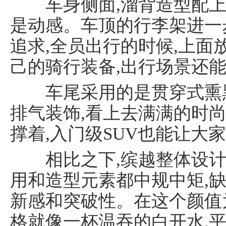
车身侧面,溜背造型配上1
是动感。车顶的行李架进一
追求,全员出行的时候,上面
己的骑行装备,出行场景还
国汽车经济报
车尾采用的是贯穿式熏黑
排气装饰,看上去满满的时
撑着,入门级SUV也能让大
相比之下,缤越整体设计
用和造型元素都中规中矩,
新感和突破性。在这个颜值
格就像一杯温吞的白开水,