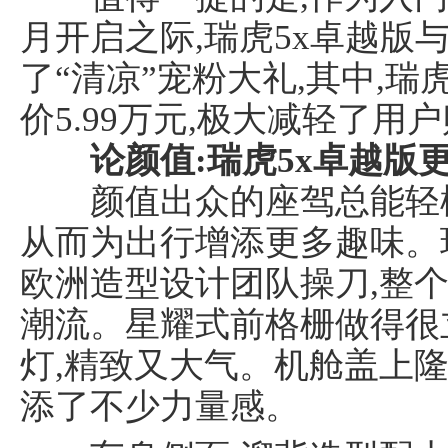
月开启之际,瑞虎5x卓越版
了“清凉”宠粉大礼,其中,瑞
价5.99万元,极大减轻了用
论颜值:瑞虎5x卓越版
颜值出众的座驾总能轻松
从而为出行增添更多趣味。
欧洲造型设计团队操刀,整
潮流。星耀式前格栅做得很
灯,精致又大气。机舱盖上隆
添了不少力量感。