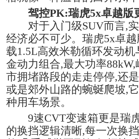
驾控PK:瑞虎5x卓越版
对于入门级SUV而言,实
经济必不可少。瑞虎5x卓越
载1.5L高效米勒循环发动机
金动力组合,最大功率88kW,
市拥堵路段的走走停停,还是
或是郊外山路的蜿蜒爬坡,它
种用车场景。
9速CVT变速箱更是瑞虎
的换挡逻辑清晰,每一次换