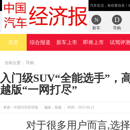
汽车生活，有你更自在！
新车
导购
首页
综合报道
新车上市
即将上市
试驾评
当前位置：
导购
入门级SUV“全能选手”，
越版“一网打尽”
来源：中国汽车经济报
编辑：宸嫣
时间：2025-06-12
对于很多用户而言,选择入