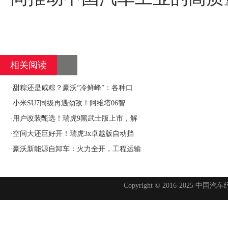
相关阅读
·
甜粽还是咸粽？豪沃“冷鲜峰”：各种口
·
小米SU7同级再遇劲敌！阿维塔06智
·
用户改装甄选！瑞虎9黑武士版上市，解
·
空间大还巨好开！瑞虎3x卓越版自动挡
·
豪沃新能源自卸车：火力全开，工程运输
Copyright © 2016-2025 